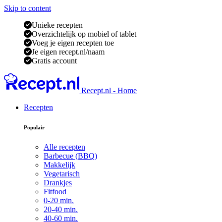
Skip to content
Unieke recepten
Overzichtelijk op mobiel of tablet
Voeg je eigen recepten toe
Je eigen recept.nl/naam
Gratis account
Recept.nl - Home
Recepten
Populair
Alle recepten
Barbecue (BBQ)
Makkelijk
Vegetarisch
Drankjes
Fitfood
0-20 min.
20-40 min.
40-60 min.