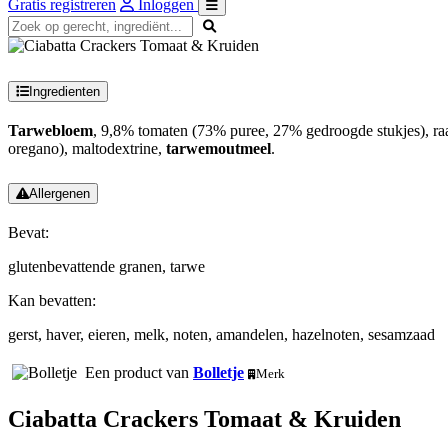
Gratis registreren
Inloggen
Ingredienten
Tarwebloem
, 9,8% tomaten (73% puree, 27% gedroogde stukjes), raapol
oregano), maltodextrine,
tarwemoutmeel
.
Allergenen
Bevat:
glutenbevattende granen, tarwe
Kan bevatten:
gerst, haver, eieren, melk, noten, amandelen, hazelnoten, sesamzaad
Een product van
Bolletje
Merk
Ciabatta Crackers Tomaat & Kruiden