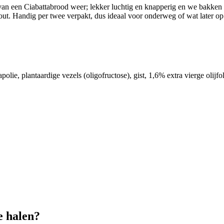
n een Ciabattabrood weer; lekker luchtig en knapperig en we bakken z
 zout. Handig per twee verpakt, dus ideaal voor onderweg of wat later op
ie, plantaardige vezels (oligofructose), gist, 1,6% extra vierge olijfo
e halen?