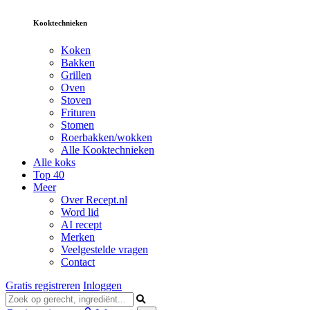
Kooktechnieken
Koken
Bakken
Grillen
Oven
Stoven
Frituren
Stomen
Roerbakken/wokken
Alle Kooktechnieken
Alle koks
Top 40
Meer
Over Recept.nl
Word lid
AI recept
Merken
Veelgestelde vragen
Contact
Gratis registreren
Inloggen