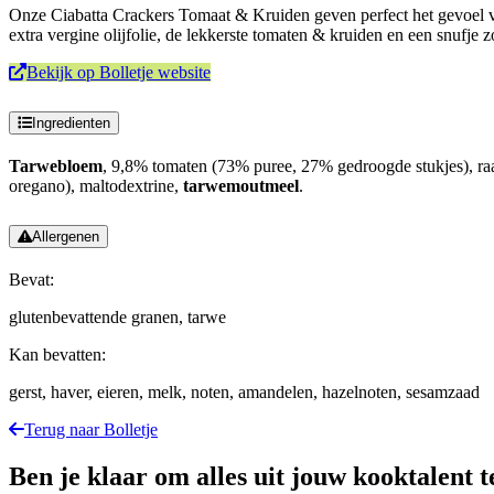
Onze Ciabatta Crackers Tomaat & Kruiden geven perfect het gevoel va
extra vergine olijfolie, de lekkerste tomaten & kruiden en een snufje
Bekijk op Bolletje website
Ingredienten
Tarwebloem
, 9,8% tomaten (73% puree, 27% gedroogde stukjes), raapol
oregano), maltodextrine,
tarwemoutmeel
.
Allergenen
Bevat:
glutenbevattende granen, tarwe
Kan bevatten:
gerst, haver, eieren, melk, noten, amandelen, hazelnoten, sesamzaad
Terug naar Bolletje
Ben je klaar om alles uit jouw kooktalent t