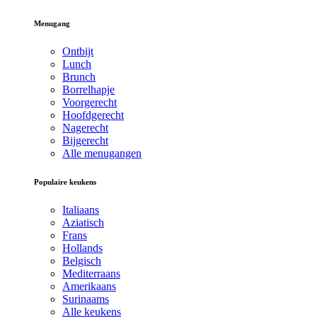
Menugang
Ontbijt
Lunch
Brunch
Borrelhapje
Voorgerecht
Hoofdgerecht
Nagerecht
Bijgerecht
Alle menugangen
Populaire keukens
Italiaans
Aziatisch
Frans
Hollands
Belgisch
Mediterraans
Amerikaans
Surinaams
Alle keukens