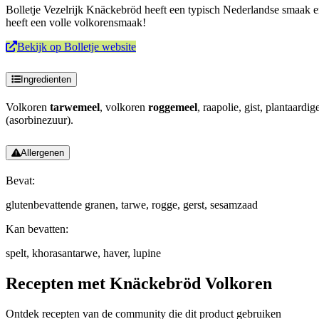
Bolletje Vezelrijk Knäckebröd heeft een typisch Nederlandse smaak en
heeft een volle volkorensmaak!
Bekijk op Bolletje website
Ingredienten
Volkoren
tarwemeel
, volkoren
roggemeel
, raapolie, gist, plantaardi
(asorbinezuur).
Allergenen
Bevat:
glutenbevattende granen, tarwe, rogge, gerst, sesamzaad
Kan bevatten:
spelt, khorasantarwe, haver, lupine
Recepten met Knäckebröd Volkoren
Ontdek recepten van de community die dit product gebruiken