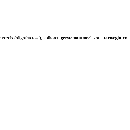
ge vezels (oligofructose), volkoren
gerstemoutmeel
, zout,
tarwegluten
,