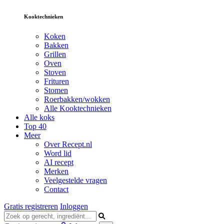
Kooktechnieken
Koken
Bakken
Grillen
Oven
Stoven
Frituren
Stomen
Roerbakken/wokken
Alle Kooktechnieken
Alle koks
Top 40
Meer
Over Recept.nl
Word lid
AI recept
Merken
Veelgestelde vragen
Contact
Gratis registreren
Inloggen