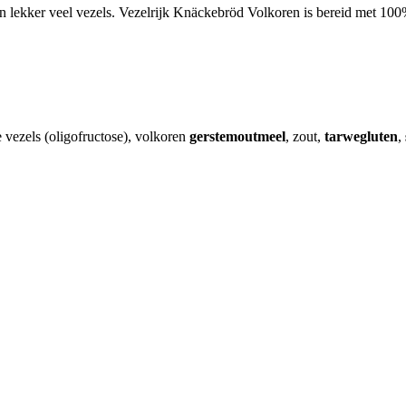
 lekker veel vezels. Vezelrijk Knäckebröd Volkoren is bereid met 100%
ge vezels (oligofructose), volkoren
gerstemoutmeel
, zout,
tarwegluten
,