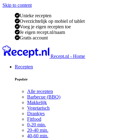
Skip to content
Unieke recepten
Overzichtelijk op mobiel of tablet
Voeg je eigen recepten toe
Je eigen recept.nl/naam
Gratis account
Recept.nl - Home
Recepten
Populair
Alle recepten
Barbecue (BBQ)
Makkelijk
Vegetarisch
Drankjes
Fitfood
0-20 min.
20-40 min.
40-60 min.