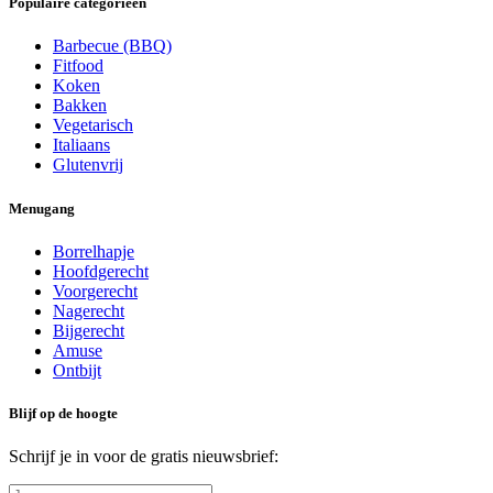
Populaire categorieën
Barbecue (BBQ)
Fitfood
Koken
Bakken
Vegetarisch
Italiaans
Glutenvrij
Menugang
Borrelhapje
Hoofdgerecht
Voorgerecht
Nagerecht
Bijgerecht
Amuse
Ontbijt
Blijf op de hoogte
Schrijf je in voor de gratis nieuwsbrief: