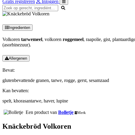
Gratis registreren
Inloggen
Ingredienten
Volkoren
tarwemeel
, volkoren
roggemeel
, raapolie, gist, plantaardi
(asorbinezuur).
Allergenen
Bevat:
glutenbevattende granen, tarwe, rogge, gerst, sesamzaad
Kan bevatten:
spelt, khorasantarwe, haver, lupine
Een product van
Bolletje
Merk
Knäckebröd Volkoren