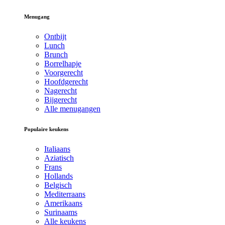
Menugang
Ontbijt
Lunch
Brunch
Borrelhapje
Voorgerecht
Hoofdgerecht
Nagerecht
Bijgerecht
Alle menugangen
Populaire keukens
Italiaans
Aziatisch
Frans
Hollands
Belgisch
Mediterraans
Amerikaans
Surinaams
Alle keukens