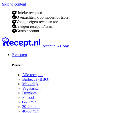
Skip to content
Unieke recepten
Overzichtelijk op mobiel of tablet
Voeg je eigen recepten toe
Je eigen recept.nl/naam
Gratis account
Recept.nl - Home
Recepten
Populair
Alle recepten
Barbecue (BBQ)
Makkelijk
Vegetarisch
Drankjes
Fitfood
0-20 min.
20-40 min.
40-60 min.