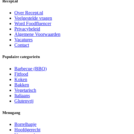
Recept.nl
Over Recept.nl
Veelgestelde vragen
Word Foodfluencer
Privacybeleid
Algemene Voorwaarden
Vacatures
Contact
Populaire categorieën
Barbecue (BBQ)
Fitfood
Koken
Bakken
Vegetarisch
Italiaans
Glutenvrij
Menugang
Borrelhapje
Hoofdgerecht