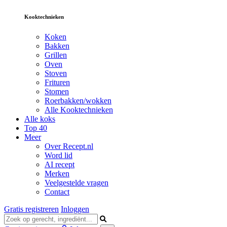
Kooktechnieken
Koken
Bakken
Grillen
Oven
Stoven
Frituren
Stomen
Roerbakken/wokken
Alle Kooktechnieken
Alle koks
Top 40
Meer
Over Recept.nl
Word lid
AI recept
Merken
Veelgestelde vragen
Contact
Gratis registreren
Inloggen