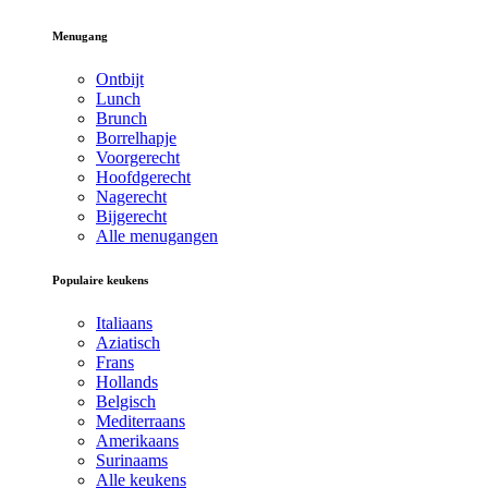
Menugang
Ontbijt
Lunch
Brunch
Borrelhapje
Voorgerecht
Hoofdgerecht
Nagerecht
Bijgerecht
Alle menugangen
Populaire keukens
Italiaans
Aziatisch
Frans
Hollands
Belgisch
Mediterraans
Amerikaans
Surinaams
Alle keukens