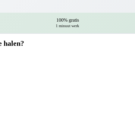
100% gratis
1 minuut werk
e halen?