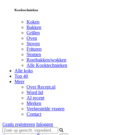
Kooktechnieken
Koken
Bakken
Grillen
Oven
Stoven
Frituren
Stomen
Roerbakken/wokken
Alle Kooktechnieken
Alle koks
Top 40
Meer
Over Recept.nl
Word lid
AI recept
Merken
Veelgestelde vragen
Contact
Gratis registreren
Inloggen