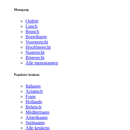
Menugang
Ontbijt
Lunch
Brunch
Borrelhapje
Voorgerecht
Hoofdgerecht
Nagerecht
Bijgerecht
Alle menugangen
Populaire keukens
Italiaans
Aziatisch
Frans
Hollands
Belgisch
Mediterraans
Amerikaans
Surinaams
Alle keukens