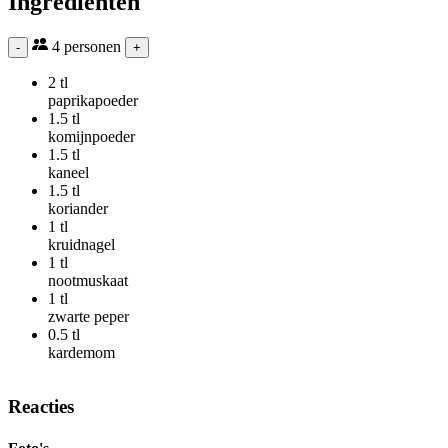
Ingrediënten
4
personen
-
+
2 tl
paprikapoeder
1.5 tl
komijnpoeder
1.5 tl
kaneel
1.5 tl
koriander
1 tl
kruidnagel
1 tl
nootmuskaat
1 tl
zwarte peper
0.5 tl
kardemom
Reacties