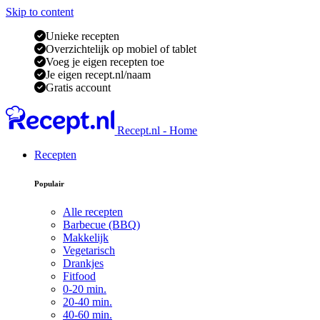
Skip to content
Unieke recepten
Overzichtelijk op mobiel of tablet
Voeg je eigen recepten toe
Je eigen recept.nl/naam
Gratis account
Recept.nl - Home
Recepten
Populair
Alle recepten
Barbecue (BBQ)
Makkelijk
Vegetarisch
Drankjes
Fitfood
0-20 min.
20-40 min.
40-60 min.