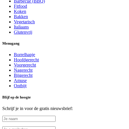
Barbecue (BBQ)
Fitfood
Koken
Bakken
Vegetarisch
Italiaans
Glutenvrij
Menugang
Borrelhapje
Hoofdgerecht
Voorgerecht
Nagerecht
Bijgerecht
Amuse
Ontbijt
Blijf op de hoogte
Schrijf je in voor de gratis nieuwsbrief: