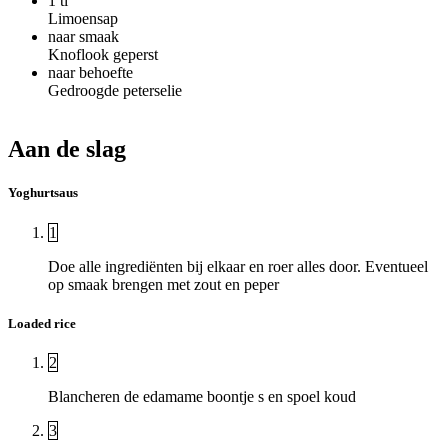
1 tl
Limoensap
naar smaak
Knoflook geperst
naar behoefte
Gedroogde peterselie
Aan de slag
Yoghurtsaus
1
Doe alle ingrediënten bij elkaar en roer alles door. Eventueel
op smaak brengen met zout en peper
Loaded rice
2
Blancheren de edamame boontje s en spoel koud
3