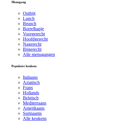
Menugang
Ontbijt
Lunch
Brunch
Borrelhapje
Voorgerecht
Hoofdgerecht
Nagerecht
Bijgerecht
Alle menugangen
Populaire keukens
Italiaans
Aziatisch
Frans
Hollands
Belgisch
Mediterraans
Amerikaans
Surinaams
Alle keukens