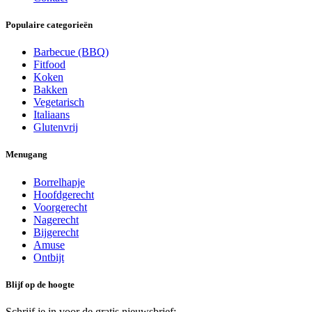
Populaire categorieën
Barbecue (BBQ)
Fitfood
Koken
Bakken
Vegetarisch
Italiaans
Glutenvrij
Menugang
Borrelhapje
Hoofdgerecht
Voorgerecht
Nagerecht
Bijgerecht
Amuse
Ontbijt
Blijf op de hoogte
Schrijf je in voor de gratis nieuwsbrief: