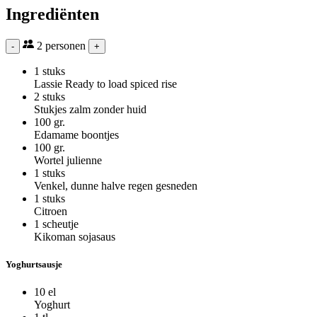
Ingrediënten
2
personen
-
+
1 stuks
Lassie Ready to load spiced rise
2 stuks
Stukjes zalm zonder huid
100 gr.
Edamame boontjes
100 gr.
Wortel julienne
1 stuks
Venkel, dunne halve regen gesneden
1 stuks
Citroen
1 scheutje
Kikoman sojasaus
Yoghurtsausje
10 el
Yoghurt