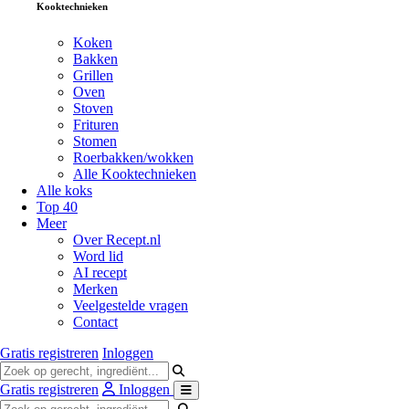
Kooktechnieken
Koken
Bakken
Grillen
Oven
Stoven
Frituren
Stomen
Roerbakken/wokken
Alle Kooktechnieken
Alle koks
Top 40
Meer
Over Recept.nl
Word lid
AI recept
Merken
Veelgestelde vragen
Contact
Gratis registreren
Inloggen
Gratis registreren
Inloggen