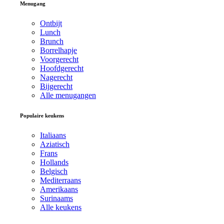
Menugang
Ontbijt
Lunch
Brunch
Borrelhapje
Voorgerecht
Hoofdgerecht
Nagerecht
Bijgerecht
Alle menugangen
Populaire keukens
Italiaans
Aziatisch
Frans
Hollands
Belgisch
Mediterraans
Amerikaans
Surinaams
Alle keukens