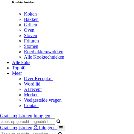
Kooktechnieken
Koken
Bakken
Grillen
Oven
Stoven
Frituren
Stomen
Roerbakken/wokken
Alle Kooktechnieken
Alle koks
Top 40
Meer
Over Recept.nl
Word lid
AI recept
Merken
Veelgestelde vragen
Contact
Gratis registreren
Inloggen
Gratis registreren
Inloggen