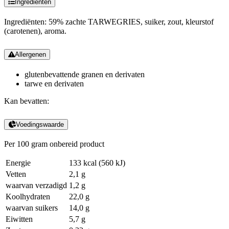
Ingredienten
Ingrediënten: 59% zachte TARWEGRIES, suiker, zout, kleurstof
(carotenen), aroma.
Allergenen
glutenbevattende granen en derivaten
tarwe en derivaten
Kan bevatten:
Voedingswaarde
Per 100 gram onbereid product
Energie
133 kcal
(560 kJ)
Vetten
2,1 g
waarvan verzadigd
1,2 g
Koolhydraten
22,0 g
waarvan suikers
14,0 g
Eiwitten
5,7 g