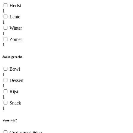
Herfst
1
Lente
1
Winter
1
Zomer
1
Soort gerecht
Bowl
1
Dessert
1
Rijst
1
Snack
1
Voor wie?
Gezinsmaaltijden