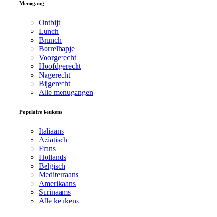
Menugang
Ontbijt
Lunch
Brunch
Borrelhapje
Voorgerecht
Hoofdgerecht
Nagerecht
Bijgerecht
Alle menugangen
Populaire keukens
Italiaans
Aziatisch
Frans
Hollands
Belgisch
Mediterraans
Amerikaans
Surinaams
Alle keukens