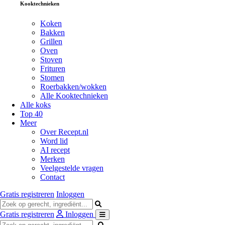
Kooktechnieken
Koken
Bakken
Grillen
Oven
Stoven
Frituren
Stomen
Roerbakken/wokken
Alle Kooktechnieken
Alle koks
Top 40
Meer
Over Recept.nl
Word lid
AI recept
Merken
Veelgestelde vragen
Contact
Gratis registreren
Inloggen
Gratis registreren
Inloggen